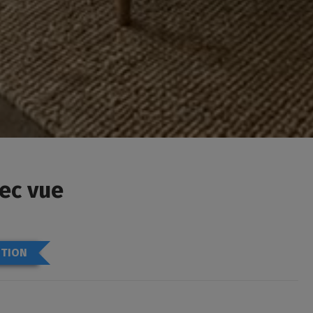
ec vue
TION