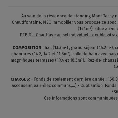
Au sein de la résidence de standing Mont Tessy n
Chaudfontaine, NEO immobilier vous propose ce spac
(144m²), situé au 4e
PEB D – Chauffage au sol individuel - double vitra
COMPOSITION
: hall (13.3m²) , grand séjour (45.2m²), c
chambres (14.2, 14.2 et 11.8m²), salle de bain avec bai
magnifiques terrasses (19.4 et 18.3m²). Rez-de-chaussé
C
CHARGES:
- Fonds de roulement dernière année : 160.00
ascenseur, eau+élec communs,...) - Quotisation Fonds 
586
Ces informations sont communiquées à 