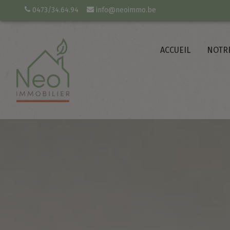
0473/34.64.94
info@neoimmo.be
ACCUEIL
NOTR
space
ropriétaire