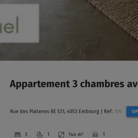
Appartement 3 chambres av
Rue des Platanes 8E 531, 4053 Embourg
|
Ref:
106
OP
3
1
144 m²
1