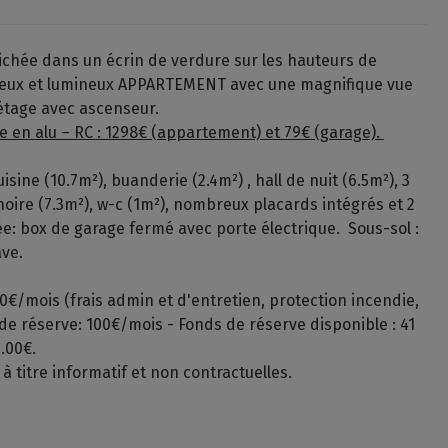
ichée dans un écrin de verdure sur les hauteurs de
ieux et lumineux APPARTEMENT avec une magnifique vue
 étage avec ascenseur.
ge en alu – RC : 1298€ (appartement) et 79€ (garage).
uisine (10.7m²), buanderie (2.4m²) , hall de nuit (6.5m²), 3
gnoire (7.3m²), w-c (1m²), nombreux placards intégrés et 2
e: box de garage fermé avec porte électrique. Sous-sol :
ave.
€/mois (frais admin et d'entretien, protection incendie,
de réserve: 100€/mois - Fonds de réserve disponible : 41
.00€.
titre informatif et non contractuelles.